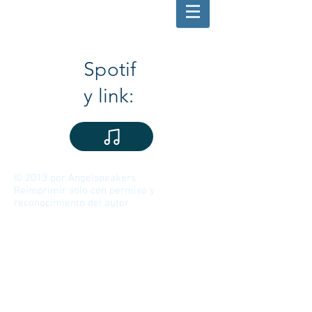
Spotif
y link:
© 2013 por Angelspeakers.
Reimprimir solo con permiso y
reconocimiento del autor