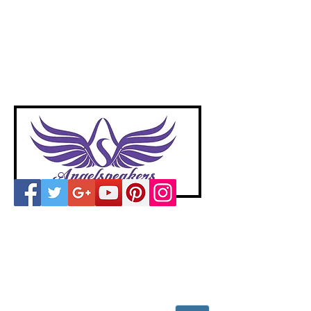
A
ngelspeakers
Voices of Divine Love